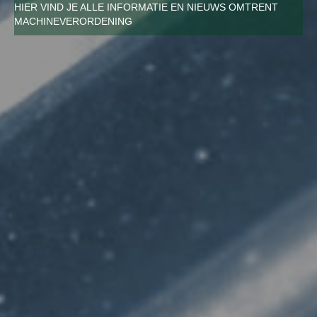
HIER VIND JE ALLE INFORMATIE EN NIEUWS OMTRENT
DE MACHINEVERORDENING
MACHINEVERORDENING