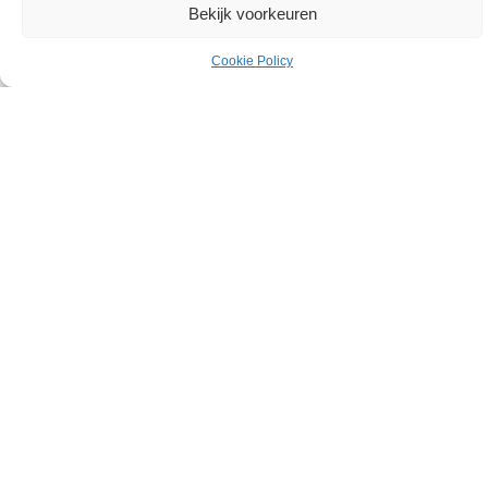
Europese geharmoniseerde normen onder de Machinerichtlijn in kaart
Bekijk voorkeuren
is gebracht welke essentiële eisen van de…
Cookie Policy
Bijeenkomst machineveiligheid