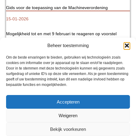
Gids voor de toepassing van de Machineverordening
15-01-2026
Mogelijkheid tot en met 9 februari te reageren op voorstel
Warenwetbesluit machines 2026
Beheer toestemming
01-08-2025
Om de beste ervaringen te bieden, gebruiken wij technologieën zoals
cookies om informatie over je apparaat op te slaan en/of te raadplegen.
Europese Commissie moderniseert productregelgeving:
Door in te stemmen met deze technologieën kunnen wij gegevens zoals
digitalisering biedt kansen voor de machinebouwers
surfgedrag of unieke ID's op deze site verwerken. Als je geen toestemming
geeft of uw toestemming intrekt, kan dit een nadelige invloed hebben op
bepaalde functies en mogelijkheden.
Accepteren
Weigeren
DISCLAIMER
|
CONTACT & PARTNERS
Bekijk voorkeuren